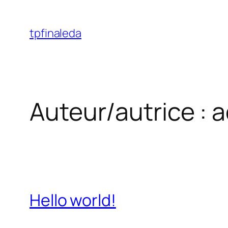
Aller
au
tpfinaleda
contenu
Auteur/autrice :
a
Hello world!